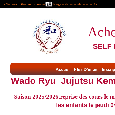
• Nouveau ! Découvrez
Numento
le logiciel de gestion de collection ! •
Ach
SELF
Accueil
Plus D'infos
Inscri
Wado Ryu Jujutsu Kem
Saison 2025/2026,reprise des cours le 
les enfants le jeudi