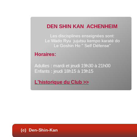
DEN SHIN KAN ACHENHEIM
Les discisplines enseignées sont:
Le Wado Ryu jujutsu kempo karaté do
Le Goshin Ho " Self Défense"
Horaires:
Adultes : mardi et jeudi 19h30 à 21h00
Enfants : jeudi 18h15 à 19h15
L'historique du Club >>
(c) Den-Shin-Kan